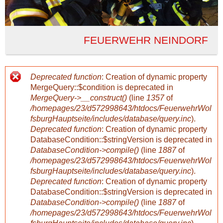
FEUERWEHR NEINDORF
Deprecated function
: Creation of dynamic property
F
MergeQuery::$condition is deprecated in
MergeQuery->__construct()
(line
1357
of
e
/homepages/23/d572998643/htdocs/FeuerwehrWol
fsburgHauptseite/includes/database/query.inc
).
h
Deprecated function
: Creation of dynamic property
DatabaseCondition::$stringVersion is deprecated in
DatabaseCondition->compile()
(line
1887
of
l
/homepages/23/d572998643/htdocs/FeuerwehrWol
fsburgHauptseite/includes/database/query.inc
).
e
Deprecated function
: Creation of dynamic property
DatabaseCondition::$stringVersion is deprecated in
r
DatabaseCondition->compile()
(line
1887
of
/homepages/23/d572998643/htdocs/FeuerwehrWol