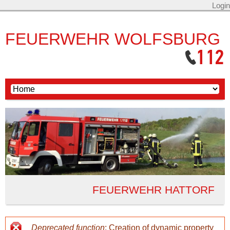
Login
FEUERWEHR WOLFSBURG
FEUERWEHR HATTORF
Deprecated function
: Creation of dynamic property