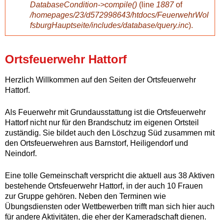
DatabaseCondition->compile()
(line
1887
of
/homepages/23/d572998643/htdocs/FeuerwehrWol
u
fsburgHauptseite/includes/database/query.inc
).
n
Ortsfeuerwehr Hattorf
g
Herzlich Willkommen auf den Seiten der Ortsfeuerwehr
Hattorf.
Als Feuerwehr mit Grundausstattung ist die Ortsfeuerwehr
Hattorf nicht nur für den Brandschutz im eigenen Ortsteil
zuständig. Sie bildet auch den Löschzug Süd zusammen mit
den Ortsfeuerwehren aus Barnstorf, Heiligendorf und
Neindorf.
Eine tolle Gemeinschaft verspricht die aktuell aus 38 Aktiven
bestehende Ortsfeuerwehr Hattorf, in der auch 10 Frauen
zur Gruppe gehören. Neben den Terminen wie
Übungsdiensten oder Wettbewerben trifft man sich hier auch
für andere Aktivitäten, die eher der Kameradschaft dienen.