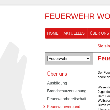
FEUERWEHR WO
HOME
AKTUELLES
ÜBER UNS
Sie sin
Feu
Der Feu
Über uns
sowie de
Ausbildung
Wesentli
Brandschutzerziehung
Jugendab
Dem Feue
Feuerwehrbereitschaft
Wolfsbur
Durch ve
Feuerwehrverband
Ebenso w