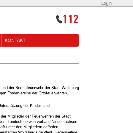
Login
KONTAKT
n und
der Berufsfeuerwehr der Stadt Wolfsburg
gen Fördervereine der Ortsfeuerwehren.
nterstützung der Kinder- und
 der Mitglieder der Feuerwehren der Stadt
B. dem Landesfeuerwehrverband Niedersachsen.
t unter den Mitgliedern gefördert.
erstädten Wolfsburgs gepflegt.
Gegenseitige