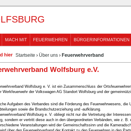
LFSBURG
MACH MIT
FEUERWEHREN
BÜRGERINFORMATIONEN
d hier
Startseite
›
Über uns
›
Feuerwehrverband
erwehrverband Wolfsburg e.V.
erwehrverband Wolfsburg e. V. ist ein Zusammenschluss der Ortsfeuerwehre
r Werkfeuerwehr der Volkswagen AG Standort Wolfsburg und der gemeinnützi
che Aufgaben des Verbandes sind die Förderung des Feuerwehrwesens, die U
teilungen sowie die Brandschutzerziehung und -aufklärung.
rwehrverband Wolfsburg e. V. obliegt nicht nur die Vertretung der Interessen
g, sondern er vertritt diese auch in den übergeordneten Verbänden, wie z. 
rschiedene Veranstaltungen wird der Gemeinschaftssinn und die Kameradschaf
ird über den Feuerwehrverband der Kontakt zu den Feuerwehren in den Partn