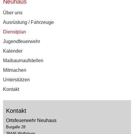
Neuhaus
Über uns
Ausrüstung / Fahrzeuge
Dienstplan
Jugendfeuerwehr
Kalender
Maibaumaufstellen
Mitmachen
Unterstützen
Kontakt
Kontakt
Ortsfeuerwehr Neuhaus
Burgalle 28
38446 Wolfsburg