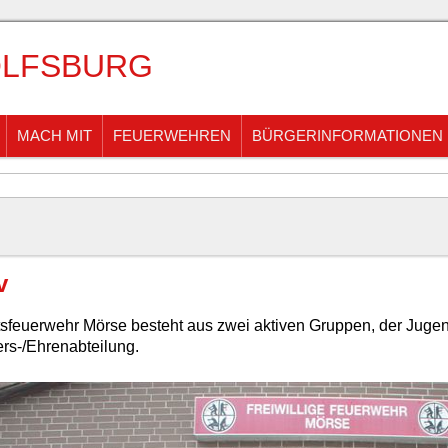
LFSBURG
MACH MIT
FEUERWEHREN
BÜRGERINFORMATIONEN
v
tsfeuerwehr Mörse besteht aus zwei aktiven Gruppen, der Juge
ters-/Ehrenabteilung.