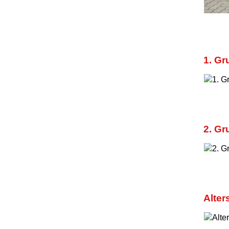
1. G
2. G
Alter