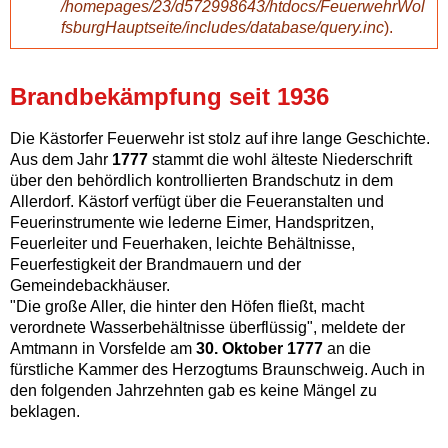
/homepages/23/d572998643/htdocs/FeuerwehrWol
u
fsburgHauptseite/includes/database/query.inc
).
n
Brandbekämpfung seit 1936
g
Die Kästorfer Feuerwehr ist stolz auf ihre lange Geschichte.
Aus dem Jahr
1777
stammt die wohl älteste Niederschrift
über den behördlich kontrollierten Brandschutz in dem
Allerdorf. Kästorf verfügt über die Feueranstalten und
Feuerinstrumente wie lederne Eimer, Handspritzen,
Feuerleiter und Feuerhaken, leichte Behältnisse,
Feuerfestigkeit der Brandmauern und der
Gemeindebackhäuser.
"Die große Aller, die hinter den Höfen fließt, macht
verordnete Wasserbehältnisse überflüssig", meldete der
Amtmann in Vorsfelde am
30. Oktober 1777
an die
fürstliche Kammer des Herzogtums Braunschweig. Auch in
den folgenden Jahrzehnten gab es keine Mängel zu
beklagen.