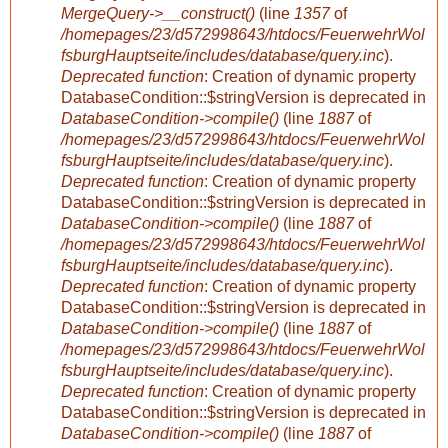
MergeQuery->__construct()
(line
1357
of
e
/homepages/23/d572998643/htdocs/FeuerwehrWol
fsburgHauptseite/includes/database/query.inc
).
h
Deprecated function
: Creation of dynamic property
DatabaseCondition::$stringVersion is deprecated in
DatabaseCondition->compile()
(line
1887
of
l
/homepages/23/d572998643/htdocs/FeuerwehrWol
fsburgHauptseite/includes/database/query.inc
).
e
Deprecated function
: Creation of dynamic property
DatabaseCondition::$stringVersion is deprecated in
r
DatabaseCondition->compile()
(line
1887
of
/homepages/23/d572998643/htdocs/FeuerwehrWol
fsburgHauptseite/includes/database/query.inc
).
m
Deprecated function
: Creation of dynamic property
DatabaseCondition::$stringVersion is deprecated in
e
DatabaseCondition->compile()
(line
1887
of
/homepages/23/d572998643/htdocs/FeuerwehrWol
l
fsburgHauptseite/includes/database/query.inc
).
Deprecated function
: Creation of dynamic property
d
DatabaseCondition::$stringVersion is deprecated in
DatabaseCondition->compile()
(line
1887
of