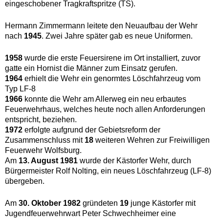
eingeschobener Tragkraftspritze (TS).
Hermann Zimmermann leitete den Neuaufbau der Wehr
nach
1945
. Zwei Jahre später gab es neue Uniformen.
1958
wurde die erste Feuersirene im Ort installiert, zuvor
gatte ein Hornist die Männer zum Einsatz gerufen.
1964
erhielt die Wehr ein genormtes Löschfahrzeug vom
Typ LF-8
1966
konnte die Wehr am Allerweg ein neu erbautes
Feuerwehrhaus, welches heute noch allen Anforderungen
entspricht, beziehen.
1972
erfolgte aufgrund der Gebietsreform der
Zusammenschluss mit
18
weiteren Wehren zur Freiwilligen
Feuerwehr Wolfsburg.
Am
13. August 1981
wurde der Kästorfer Wehr, durch
Bürgermeister Rolf Nolting, ein neues Löschfahrzeug (LF-8)
übergeben.
Am
30. Oktober 1982
gründeten
19
junge Kästorfer mit
Jugendfeuerwehrwart Peter Schwechheimer eine