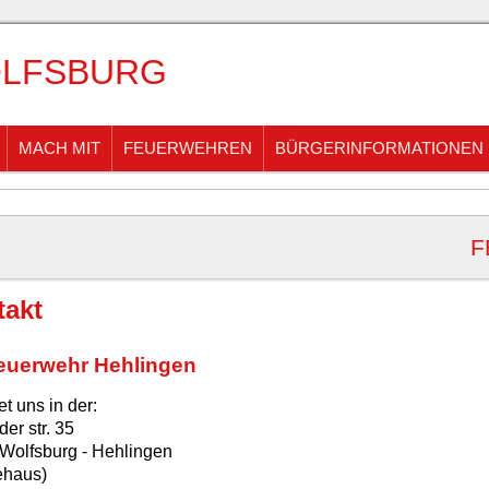
LFSBURG
MACH MIT
FEUERWEHREN
BÜRGERINFORMATIONEN
F
takt
euerwehr Hehlingen
det uns in der:
der str. 35
Wolfsburg - Hehlingen
ehaus)