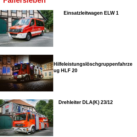
Fallersleben
Einsatzleitwagen
ELW 1
Hilfeleistungslöschgruppenfahrze
ug HLF 20
Drehleiter DLA(K) 23/12